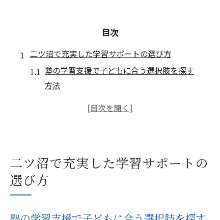
目次
二ツ沼で充実した学習サポートの選び方
塾の学習支援で子どもに合う選択肢を探す
方法
学習サポートが充実した塾の特徴を見極め
る
二ツ沼の塾で実現する安心のサポート体制
とは
二ツ沼で充実した学習サポートの
塾の学習環境とサポート内容の比較ポイン
選び方
ト
塾選びで重視したい学びやすさと支援体制
塾や支援を通じた安心の居場所作り
塾の学習支援で子どもに合う選択肢を探す