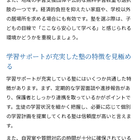
塾の学習支援が合うかを比較する視点とコ
肢の一つです。経済的負担を抑えたい家庭や、学校以外
ツ
の居場所を求める場合にも有効です。塾を選ぶ際は、子
迷った時に役立つ塾の学習サポート活用術
どもの目線で「ここなら安心して学べる」と感じられる
環境かどうかを重視しましょう。
塾選びで大切にしたい環境とサポートの確
認
学習サポートが充実した塾の特徴を見極め
学習支援と居心地重視の施設活用法
る
塾と学習サポート施設の効果的な使い分け
術
学習サポートが充実している塾にはいくつか共通した特
徴があります。まず、定期的な学習面談や進捗報告があ
居心地の良い塾で学習支援を受けるメリッ
り、保護者としっかり連携を取っているかがポイントで
ト
す。生徒の学習状況を細かく把握し、必要に応じて個別
塾のサポート体制で安心感を得る使い方
の学習計画を提案してくれる塾は信頼度が高いと言えま
学習支援施設と塾を組み合わせる活用法
す。
塾の学習サポートが居場所として機能する
また、自習室や質問対応の時間が十分に確保されている
理由