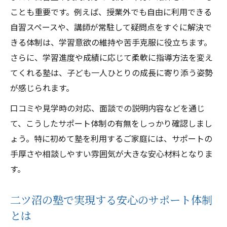
ことも重要です。例えば、授業外でも自由に利用できる
吉川市二ツ沼における現実的な塾探し術
自習スペースや、講師が常駐して疑問点をすぐに解決で
塾の学習サポートを比較して現実的に選ぶ
きる体制は、学習意欲の維持や苦手克服に役立ちます。
方法
さらに、学習進度や成績に応じて柔軟に指導方法を変え
吉川市二ツ沼で塾を探す際の学習支援の見
てくれる塾は、子ども一人ひとりの成長に寄り添う姿勢
方
が感じられます。
通いやすさと学習支援の両立を意識した塾
口コミや見学時の対応、面談での説明内容などを通じ
選び
て、こうしたサポート体制の有無をしっかり確認しまし
塾の学習サポートと居心地を体験で確認す
ょう。特に初めて塾を利用するご家庭には、サポートの
るコツ
手厚さや相談しやすい雰囲気が大きな安心材料となりま
現実的な塾選びで学習支援の質を見極める
す。
視点
安心して通える学び場の見極めポイント
二ツ沼の塾で実現する安心のサポート体制
塾の学習サポートで安心感を得る見極め方
とは