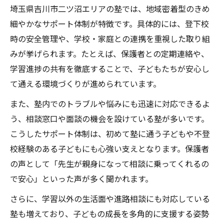
信頼できる塾の学習支援体制を確認する方
埼玉県吉川市二ツ沼エリアの塾では、地域密着型のきめ
法
細やかなサポート体制が特徴です。具体的には、登下校
子どもが安心して通える塾環境の特徴とは
時の安全管理や、学校・家庭との連携を重視した取り組
塾の学習サポートが続く安心な学び場選び
みが挙げられます。たとえば、保護者との定期連絡や、
学習進捗の共有を徹底することで、子どもたちが安心し
学習支援と居場所機能を重視した塾の選定
て通える環境づくりが進められています。
術
また、塾内でのトラブルや悩みにも迅速に対応できるよ
う、相談窓口や面談の機会を設けている塾が多いです。
こうしたサポート体制は、初めて塾に通う子どもや不登
校経験のある子どもにも心強い支えとなります。保護者
の声として「先生が親身になって相談に乗ってくれるの
で安心」といった声が多く聞かれます。
さらに、学習以外の生活面や進路相談にも対応している
塾も増えており、子どもの成長を多角的に支援する姿勢