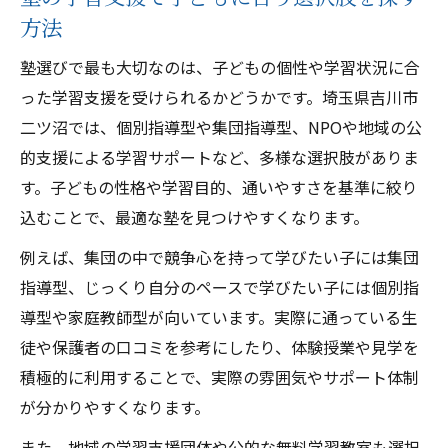
塾の学習サポートが安心できる居場所を生
方法
む理由
塾選びで最も大切なのは、子どもの個性や学習状況に合
学習支援付きの塾がもたらす心地よい環境
った学習支援を受けられるかどうかです。埼玉県吉川市
とは
二ツ沼では、個別指導型や集団指導型、NPOや地域の公
子どもが通いやすい塾の居場所づくりのポ
的支援による学習サポートなど、多様な選択肢がありま
イント
す。子どもの性格や学習目的、通いやすさを基準に絞り
塾と学習サポートでつながる地域の安心感
込むことで、最適な塾を見つけやすくなります。
塾の学習支援が不登校支援に役立つポイン
例えば、集団の中で競争心を持って学びたい子には集団
ト
指導型、じっくり自分のペースで学びたい子には個別指
子どものための塾選びに迷った時の視点
導型や家庭教師型が向いています。実際に通っている生
塾選びで学習サポートと安心感を両立させ
徒や保護者の口コミを参考にしたり、体験授業や見学を
る方法
積極的に利用することで、実際の雰囲気やサポート体制
が分かりやすくなります。
子どもに必要な学習サポートを見極める塾
の選択法
また、地域の学習支援団体や公的な無料学習教室も選択