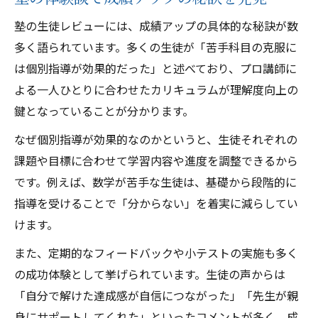
方法
塾の生徒レビューには、成績アップの具体的な秘訣が数
信頼できる塾選びに役立つレビュー分析術
多く語られています。多くの生徒が「苦手科目の克服に
塾選びは口コミやレビューが重要な判断基
は個別指導が効果的だった」と述べており、プロ講師に
準
よる一人ひとりに合わせたカリキュラムが理解度向上の
鍵となっていることが分かります。
成績変化の声に見る塾の魅力と効果
塾の生徒レビューで成績変化を実感する瞬
なぜ個別指導が効果的なのかというと、生徒それぞれの
間
課題や目標に合わせて学習内容や進度を調整できるから
です。例えば、数学が苦手な生徒は、基礎から段階的に
実際の塾レビューが明かす学力向上の魅力
指導を受けることで「分からない」を着実に減らしてい
レビューで分かる塾の効果と選び方のヒン
けます。
ト
塾の成績アップ効果を生徒レビューで検証
また、定期的なフィードバックや小テストの実施も多く
の成功体験として挙げられています。生徒の声からは
成績変化から見える塾の本当の価値とは
「自分で解けた達成感が自信につながった」「先生が親
塾選びを成功に導く生の体験談まとめ
身にサポートしてくれた」といったコメントが多く、成