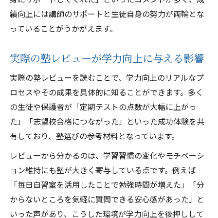
塾の口コミ体験談で選び方が変わる理由
績向上には講師のサポートと生徒自身の努力が両輪とな
生徒レビューで分かる塾選び成功事例集
っていることがうかがえます。
保護者コメントから学ぶ塾選びのコツ
塾の体験談が後悔しない選択を支える
実際の塾レビューが学力向上に与える影響
生徒レビューの本音に学ぶ塾選びの極意
実際の塾レビューを読むことで、学力向上のリアルなプ
先生との関係が深まる理由をレビューで解説
ロセスやその成果を具体的に知ることができます。多く
塾の先生との信頼関係を生徒レビューで探
の生徒や保護者が「定期テストの点数が大幅に上がっ
る
た」「志望校合格につながった」といった成功体験を共
塾レビューが語る先生の人柄と指導力
有しており、塾選びの参考材料となっています。
先生との距離感が塾選びに与える影響
レビューから分かるのは、学習習慣の変化やモチベーシ
塾の生徒レビューで分かる先生との関係性
ョン維持にも塾が大きく寄与している点です。例えば
「毎日自習室を活用したことで勉強時間が増えた」「分
先生と生徒の信頼構築を塾レビューで解説
からないところを気軽に質問できる安心感があった」と
自主学習習慣は塾レビューを参考に形成
いった声があり、こうした環境が学力向上を後押しして
塾の生徒レビューで自主学習習慣を身につ