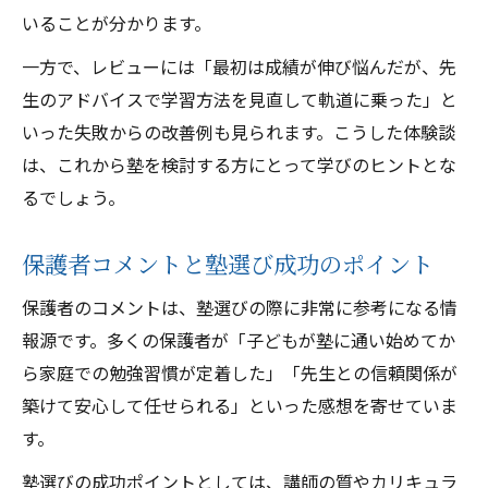
いることが分かります。
ける
一方で、レビューには「最初は成績が伸び悩んだが、先
塾レビューから学ぶ効果的な学習習慣の作
生のアドバイスで学習方法を見直して軌道に乗った」と
り方
いった失敗からの改善例も見られます。こうした体験談
成功例に学ぶ塾での自主学習定着法
は、これから塾を検討する方にとって学びのヒントとな
塾体験談が示す自主学習のポイント
るでしょう。
塾のレビューで分かる継続学習の秘訣
保護者コメントと塾選び成功のポイント
保護者のコメントは、塾選びの際に非常に参考になる情
報源です。多くの保護者が「子どもが塾に通い始めてか
ら家庭での勉強習慣が定着した」「先生との信頼関係が
築けて安心して任せられる」といった感想を寄せていま
す。
塾選びの成功ポイントとしては、講師の質やカリキュラ